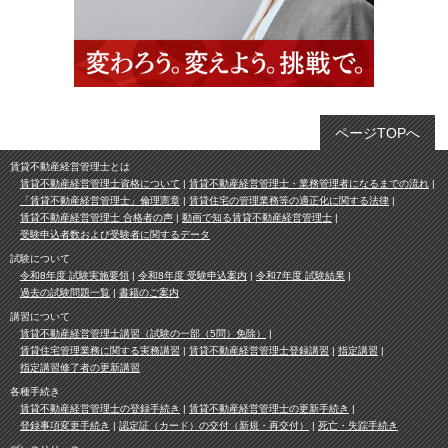
ページTOPへ
賃貸不動産経営管理士とは
賃貸不動産経営管理士資格について
賃貸不動産経営管理士・業務管理者になるまでの流れ
「賃貸不動産経営管理士」倫理憲章
賃貸住宅の管理業務等の適正化に関する法律
賃貸不動産経営管理士 合格者の声
動画で知る賃貸不動産経営管理士
受験申込者数および受験者に関するデータ
試験について
令和8年度 試験実施要領
令和8年度 受験申込案内
令和7年度 試験結果
過去の試験問題一覧
書籍のご案内
講習について
賃貸不動産経営管理士講習（試験の一部（5問）免除）
賃貸住宅管理業務に関する実務講習
賃貸不動産経営管理士登録講習
指定講習
指定講習修了者の更新講習
各種手続き
賃貸不動産経営管理士の登録手続き
賃貸不動産経営管理士の更新手続き
登録事項変更手続き
認定証（カード）の交付（新規・再交付）
死亡・失踪手続き