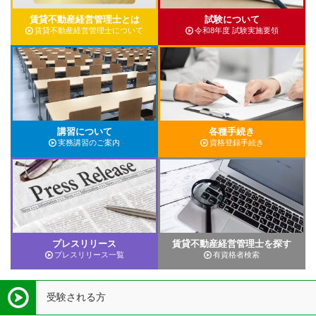
賃貸不動産経営管理士とは
試験について
賃貸不動産経営管理士について
令和8年度 試験実施要領
講習について
各種手続き
実務講習のご案内
資格登録手続き
プレスリリース
賃貸不動産経営管理士を探す
プレスリリース一覧
有資格者検索
受験される方