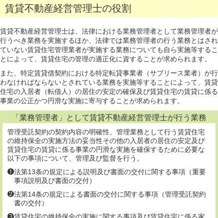
賃貸不動産経営管理士の役割
賃貸不動産経営管理士は、法律における業務管理者として業務管理者が
行うべき業務を実施するほか、法律では業務管理者の行う業務とはされ
ていない賃貸住宅管理業者が実施する業務についても自ら実施等するこ
とによって、賃貸住宅の管理の適正化に資することが求められます。
また、特定賃貸借契約における特定転貸事業者（サブリース業者）が行
わなければならないとされている業務を実施等することによって、賃貸
住宅の入居者（転借人）の居住の安定の確保及び賃貸住宅の賃貸に係る
事業の公正かつ円滑な実施に寄与することが求められます。
「業務管理者」として賃貸不動産経営管理士が行う業務
管理受託契約の契約内容の明確性、管理業務として行う賃貸住宅
の維持保全の実施方法の妥当性その他の入居者の居住の安定及び
賃貸住宅の賃貸に係る事業の円滑な実施を確保するために必要な
以下の事項について、管理及び監督を行う。
❶法第13条の規定による説明及び書面の交付に関する事項（重要
事項説明及び書面の交付）
❷法第14条の規定による書面の交付に関する事項（管理受託契約
書の交付）
❸賃貸住宅の維持保全の実施に関する事項及び賃貸住宅に係る家