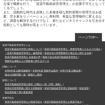
立場で職務を行う、「賃貸不動産経営管理士」が必要不可欠となって
くるでしょう。
また、流動的な時代を反映した多種多様な契約形態や管理方法を提
案、空き家をリノベーションし再利用、有益な管理物件に変えるな
ど、課題を解決するだけでなく、新たなビジネスチャンスを引き出す
役割としても期待が高まっています。
ページTOPへ
賃貸不動産経営管理士とは
賃貸不動産経営管理士資格について
賃貸不動産経営管理士・業務管理者になるまでの流れ
「賃貸不動産経営管理士」倫理憲章
賃貸住宅の管理業務等の適正化に関する法律
賃貸不動産経営管理士 合格者の声
動画で知る賃貸不動産経営管理士
受験申込者数および受験者に関するデータ
試験について
令和8年度 試験実施要領
令和8年度 受験申込案内
令和7年度 試験結果
過去の試験問題一覧
書籍のご案内
講習について
賃貸不動産経営管理士講習（試験の一部（5問）免除）
賃貸住宅管理業務に関する実務講習
賃貸不動産経営管理士登録講習
指定講習
指定講習修了者の更新講習
各種手続き
賃貸不動産経営管理士の登録手続き
賃貸不動産経営管理士の更新手続き