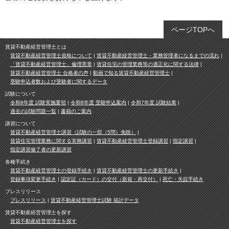
ページTOPへ
賃貸不動産経営管理士とは
賃貸不動産経営管理士資格について
賃貸不動産経営管理士・業務管理者になるまでの流れ
「賃貸不動産経営管理士」倫理憲章
賃貸住宅の管理業務等の適正化に関する法律
賃貸不動産経営管理士 合格者の声
動画で知る賃貸不動産経営管理士
受験申込者数および受験者に関するデータ
試験について
令和8年度 試験実施要領
令和8年度 受験申込案内
令和7年度 試験結果
過去の試験問題一覧
書籍のご案内
講習について
賃貸不動産経営管理士講習（試験の一部（5問）免除）
賃貸住宅管理業務に関する実務講習
賃貸不動産経営管理士登録講習
指定講習
指定講習修了者の更新講習
各種手続き
賃貸不動産経営管理士の登録手続き
賃貸不動産経営管理士の更新手続き
登録事項変更手続き
認定証（カード）の交付（新規・再交付）
死亡・失踪手続き
プレスリリース
プレスリリース
賃貸不動産経営管理士試験 統計データ
賃貸不動産経営管理士を探す
賃貸不動産経営管理士を探す