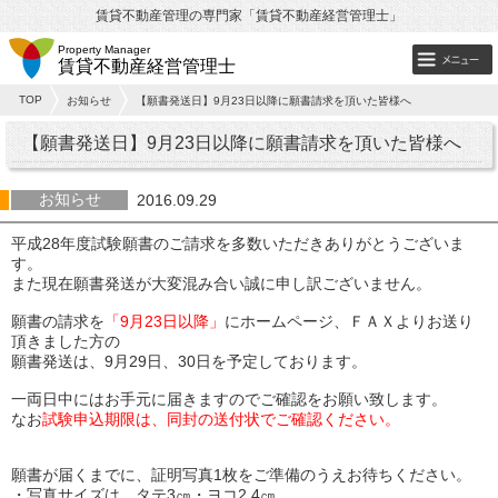
賃貸不動産管理の専門家「賃貸不動産経営管理士」
Property Manager
賃貸不動産経営管理士
TOP
お知らせ
【願書発送日】9月23日以降に願書請求を頂いた皆様へ
【願書発送日】9月23日以降に願書請求を頂いた皆様へ
お知らせ
2016.09.29
平成28年度試験願書のご請求を多数いただきありがとうございま
す。
また現在願書発送が大変混み合い誠に申し訳ございません。
願書の請求を
「9月23日以降」
にホームページ、ＦＡＸよりお送り
頂きました方の
願書発送は、9月29日、30日を予定しております。
一両日中にはお手元に届きますのでご確認をお願い致します。
なお
試験申込期限は、同封の送付状でご確認ください。
願書が届くまでに、証明写真1枚をご準備のうえお待ちください。
・写真サイズは、タテ3㎝・ヨコ2.4㎝