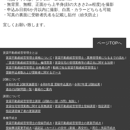
・無背景、無帽、正面から上半身(顔の大きさ2㎝程度)を撮影
・申込み日前6か月以内に撮影、白黒・カラーどちらも可能
・写真の裏面に受験者氏名を記載し貼付（紛失防止）
宜しくお願い致します。
ページTOPへ
賃貸不動産経営管理士とは
賃貸不動産経営管理士資格について
賃貸不動産経営管理士・業務管理者になるまでの流れ
「賃貸不動産経営管理士」倫理憲章
賃貸住宅の管理業務等の適正化に関する法律
賃貸不動産経営管理士 合格者の声
動画で知る賃貸不動産経営管理士
受験申込者数および受験者に関するデータ
試験について
令和8年度 試験実施要領
令和8年度 受験申込案内
令和7年度 試験結果
過去の試験問題一覧
書籍のご案内
講習について
賃貸不動産経営管理士講習（試験の一部（5問）免除）
賃貸住宅管理業務に関する実務講習
賃貸不動産経営管理士登録講習
指定講習
指定講習修了者の更新講習
各種手続き
賃貸不動産経営管理士の登録手続き
賃貸不動産経営管理士の更新手続き
登録事項変更手続き
認定証（カード）の交付（新規・再交付）
死亡・失踪手続き