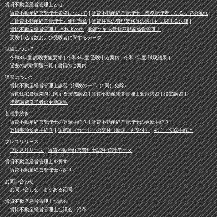
賃貸不動産経営管理士とは
賃貸不動産経営管理士資格について
賃貸不動産経営管理士・業務管理者になるまでの流れ
「賃貸不動産経営管理士」倫理憲章
賃貸住宅の管理業務等の適正化に関する法律
賃貸不動産経営管理士 合格者の声
動画で知る賃貸不動産経営管理士
受験申込者数および受験者に関するデータ
試験について
令和8年度 試験実施要領
令和8年度 受験申込案内
令和7年度 試験結果
過去の試験問題一覧
書籍のご案内
講習について
賃貸不動産経営管理士講習（試験の一部（5問）免除）
賃貸住宅管理業務に関する実務講習
賃貸不動産経営管理士登録講習
指定講習
指定講習修了者の更新講習
各種手続き
賃貸不動産経営管理士の登録手続き
賃貸不動産経営管理士の更新手続き
登録事項変更手続き
認定証（カード）の交付（新規・再交付）
死亡・失踪手続き
プレスリリース
プレスリリース
賃貸不動産経営管理士試験 統計データ
賃貸不動産経営管理士を探す
賃貸不動産経営管理士を探す
お問い合わせ
お問い合わせ
よくある質問
賃貸不動産経営管理士協議会
賃貸不動産経営管理士協議会
沿革