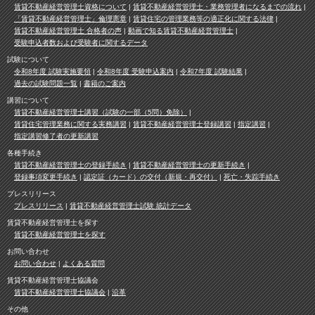
賃貸不動産経営管理士資格について
賃貸不動産経営管理士・業務管理者になるまでの流れ
「賃貸不動産経営管理士」倫理憲章
賃貸住宅の管理業務等の適正化に関する法律
賃貸不動産経営管理士 合格者の声
動画で知る賃貸不動産経営管理士
受験申込者数および受験者に関するデータ
試験について
令和8年度 試験実施要領
令和8年度 受験申込案内
令和7年度 試験結果
過去の試験問題一覧
書籍のご案内
講習について
賃貸不動産経営管理士講習（試験の一部（5問）免除）
賃貸住宅管理業務に関する実務講習
賃貸不動産経営管理士登録講習
指定講習
指定講習修了者の更新講習
各種手続き
賃貸不動産経営管理士の登録手続き
賃貸不動産経営管理士の更新手続き
登録事項変更手続き
認定証（カード）の交付（新規・再交付）
死亡・失踪手続き
プレスリリース
プレスリリース
賃貸不動産経営管理士試験 統計データ
賃貸不動産経営管理士を探す
賃貸不動産経営管理士を探す
お問い合わせ
お問い合わせ
よくある質問
賃貸不動産経営管理士協議会
賃貸不動産経営管理士協議会
沿革
その他