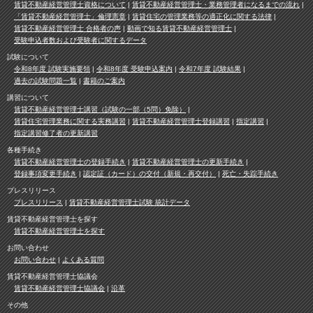
賃貸不動産経営管理士資格について
賃貸不動産経営管理士・業務管理者になるまでの流れ
「賃貸不動産経営管理士」倫理憲章
賃貸住宅の管理業務等の適正化に関する法律
賃貸不動産経営管理士 合格者の声
動画で知る賃貸不動産経営管理士
受験申込者数および受験者に関するデータ
試験について
令和8年度 試験実施要領
令和8年度 受験申込案内
令和7年度 試験結果
過去の試験問題一覧
書籍のご案内
講習について
賃貸不動産経営管理士講習（試験の一部（5問）免除）
賃貸住宅管理業務に関する実務講習
賃貸不動産経営管理士登録講習
指定講習
指定講習修了者の更新講習
各種手続き
賃貸不動産経営管理士の登録手続き
賃貸不動産経営管理士の更新手続き
登録事項変更手続き
認定証（カード）の交付（新規・再交付）
死亡・失踪手続き
プレスリリース
プレスリリース
賃貸不動産経営管理士試験 統計データ
賃貸不動産経営管理士を探す
賃貸不動産経営管理士を探す
お問い合わせ
お問い合わせ
よくある質問
賃貸不動産経営管理士協議会
賃貸不動産経営管理士協議会
沿革
その他