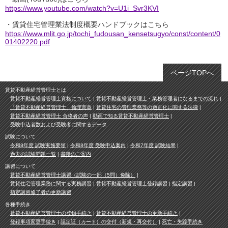
https://www.youtube.com/watch?v=U1i_Svr3KVI
・賃貸住宅管理業法制度概要ハンドブックはこちら
https://www.mlit.go.jp/tochi_fudousan_kensetsugyo/const/content/0
01402220.pdf
ページTOPへ
賃貸不動産経営管理士とは
賃貸不動産経営管理士資格について
賃貸不動産経営管理士・業務管理者になるまでの流れ
「賃貸不動産経営管理士」倫理憲章
賃貸住宅の管理業務等の適正化に関する法律
賃貸不動産経営管理士 合格者の声
動画で知る賃貸不動産経営管理士
受験申込者数および受験者に関するデータ
試験について
令和8年度 試験実施要領
令和8年度 受験申込案内
令和7年度 試験結果
過去の試験問題一覧
書籍のご案内
講習について
賃貸不動産経営管理士講習（試験の一部（5問）免除）
賃貸住宅管理業務に関する実務講習
賃貸不動産経営管理士登録講習
指定講習
指定講習修了者の更新講習
各種手続き
賃貸不動産経営管理士の登録手続き
賃貸不動産経営管理士の更新手続き
登録事項変更手続き
認定証（カード）の交付（新規・再交付）
死亡・失踪手続き