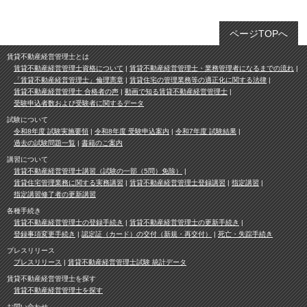
ページTOPへ
賃貸不動産経営管理士とは
賃貸不動産経営管理士資格について
賃貸不動産経営管理士・業務管理者になるまでの流れ
「賃貸不動産経営管理士」倫理憲章
賃貸住宅の管理業務等の適正化に関する法律
賃貸不動産経営管理士 合格者の声
動画で知る賃貸不動産経営管理士
受験申込者数および受験者に関するデータ
試験について
令和8年度 試験実施要領
令和8年度 受験申込案内
令和7年度 試験結果
過去の試験問題一覧
書籍のご案内
講習について
賃貸不動産経営管理士講習（試験の一部（5問）免除）
賃貸住宅管理業務に関する実務講習
賃貸不動産経営管理士登録講習
指定講習
指定講習修了者の更新講習
各種手続き
賃貸不動産経営管理士の登録手続き
賃貸不動産経営管理士の更新手続き
登録事項変更手続き
認定証（カード）の交付（新規・再交付）
死亡・失踪手続き
プレスリリース
プレスリリース
賃貸不動産経営管理士試験 統計データ
賃貸不動産経営管理士を探す
賃貸不動産経営管理士を探す
お問い合わせ