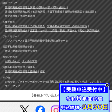
講習について
賃貸不動産経営管理士講習（試験の一部（5問）免除）
賃貸住宅管理業務に関する実務講習
賃貸不動産経営管理士登録講習
指定講習
指定講習修了者の更新講習
各種手続き
賃貸不動産経営管理士の登録手続き
賃貸不動産経営管理士の更新手続き
登録事項変更手続き
認定証（カード）の交付（新規・再交付）
死亡・失踪手続き
プレスリリース
プレスリリース
賃貸不動産経営管理士試験 統計データ
賃貸不動産経営管理士を探す
賃貸不動産経営管理士を探す
お問い合わせ
お問い合わせ
よくある質問
賃貸不動産経営管理士協議会
賃貸不動産経営管理士協議会
沿革
その他
お知らせ
プライバシーポリシー
特定商取引に関する法律に基づく表記
リンク集
サイトマップ
【各種お問い合わせ先は
こちら
】