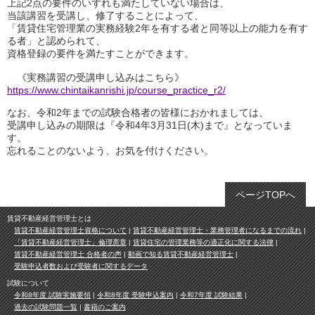
上記2点の要件のいずれも満たしていない場合は、
当該講習を受講し、修了することによって、
「賃貸住宅管理業の実務経験2年を有する者と同等以上の能力を有す
る者」と認められて、
資格登録の要件を満たすことができます。
《実務講習の受講申し込みはこちら》
https://www.chintaikanrishi.jp/course_practice_r2/
なお、令和2年までの試験合格者の皆様におかれましては、
受講申し込みの期限は『令和4年3月31日(木)まで』となっていま
す。
忘れることのないよう、お気を付けください。
ページTOPへ
賃貸不動産経営管理士とは
賃貸不動産経営管理士資格について
賃貸不動産経営管理士・業務管理者になるまでの流れ
「賃貸不動産経営管理士」倫理憲章
賃貸住宅の管理業務等の適正化に関する法律
賃貸不動産経営管理士 合格者の声
動画で知る賃貸不動産経営管理士
受験申込者数および受験者に関するデータ
試験について
令和8年度 試験実施要領
令和8年度 受験申込案内
令和7年度 試験結果
過去の試験問題一覧
書籍のご案内