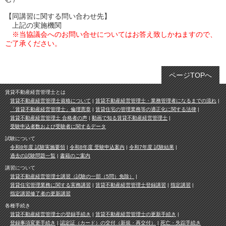
【同講習に関する問い合わせ先】
上記の実施機関
※当協議会へのお問い合せについてはお答え致しかねますので、
ご了承ください。
ページTOPへ
賃貸不動産経営管理士とは
賃貸不動産経営管理士資格について
賃貸不動産経営管理士・業務管理者になるまでの流れ
「賃貸不動産経営管理士」倫理憲章
賃貸住宅の管理業務等の適正化に関する法律
賃貸不動産経営管理士 合格者の声
動画で知る賃貸不動産経営管理士
受験申込者数および受験者に関するデータ
試験について
令和8年度 試験実施要領
令和8年度 受験申込案内
令和7年度 試験結果
過去の試験問題一覧
書籍のご案内
講習について
賃貸不動産経営管理士講習（試験の一部（5問）免除）
賃貸住宅管理業務に関する実務講習
賃貸不動産経営管理士登録講習
指定講習
指定講習修了者の更新講習
各種手続き
賃貸不動産経営管理士の登録手続き
賃貸不動産経営管理士の更新手続き
登録事項変更手続き
認定証（カード）の交付（新規・再交付）
死亡・失踪手続き