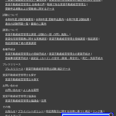
賃貸不動産経営管理士 合格者の声
動画で知る賃貸不動産経営管理士
受験申込者数および受験者に関するデータ
試験について
令和8年度 試験実施要領
令和8年度 受験申込案内
令和7年度 試験結果
過去の試験問題一覧
書籍のご案内
講習について
賃貸不動産経営管理士講習（試験の一部（5問）免除）
賃貸住宅管理業務に関する実務講習
賃貸不動産経営管理士登録講習
指定講習
指定講習修了者の更新講習
各種手続き
賃貸不動産経営管理士の登録手続き
賃貸不動産経営管理士の更新手続き
登録事項変更手続き
認定証（カード）の交付（新規・再交付）
死亡・失踪手続き
プレスリリース
プレスリリース
賃貸不動産経営管理士試験 統計データ
賃貸不動産経営管理士を探す
賃貸不動産経営管理士を探す
お問い合わせ
お問い合わせ
よくある質問
賃貸不動産経営管理士協議会
賃貸不動産経営管理士協議会
沿革
その他
お知らせ
プライバシーポリシー
特定商取引に関する法律に基づく表記
リンク集
サイトマップ