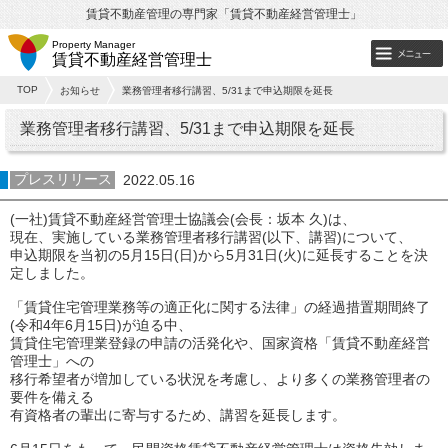
賃貸不動産管理の専門家「賃貸不動産経営管理士」
Property Manager
賃貸不動産経営管理士
TOP
お知らせ
業務管理者移行講習、5/31まで申込期限を延長
業務管理者移行講習、5/31まで申込期限を延長
プレスリリース
2022.05.16
(一社)賃貸不動産経営管理士協議会(会長：坂本 久)は、
現在、実施している業務管理者移行講習(以下、講習)について、
申込期限を当初の5月15日(日)から5月31日(火)に延長することを決
定しました。
「賃貸住宅管理業務等の適正化に関する法律」の経過措置期間終了
(令和4年6月15日)が迫る中、
賃貸住宅管理業登録の申請の活発化や、国家資格「賃貸不動産経営
管理士」への
移行希望者が増加している状況を考慮し、より多くの業務管理者の
要件を備える
有資格者の輩出に寄与するため、講習を延長します。