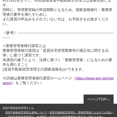
6月15日をもって、民間資格賃貸不動産経営管理士は資格失効しま
す。
同時に、管理業登録の申請期限となるため、国家資格移行・業務管
理者の要件を満たすために、
まだ講習の申込みをされていない方は、お手続きをお急ぎくださ
い。
《参考》--------------------------------------------------------------------------
------
➢業務管理者移行講習とは
業務管理者移行講習は「賃貸住宅管理業務等の適正化に関する法
律」に基づく講習です。
本講習の修了により、法律に基づく「業務管理者」になるための要
件を満たすこと
(賃貸不動産経営管理士の国家資格化)ができます。
※詳細は業務管理者移行講習ホームページ（
https://www.jpm.jp/migr
ation/
）をご覧ください。
ページTOPへ
賃貸不動産経営管理士とは
賃貸不動産経営管理士資格について
賃貸不動産経営管理士・業務管理者になるまでの流れ
「賃貸不動産経営管理士」倫理憲章
賃貸住宅の管理業務等の適正化に関する法律