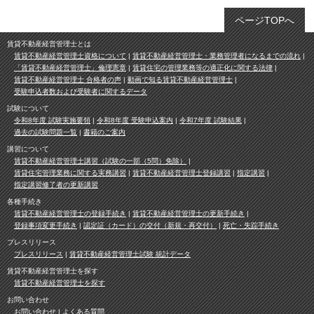
ページTOPへ
賃貸不動産経営管理士とは
賃貸不動産経営管理士資格について
賃貸不動産経営管理士・業務管理者になるまでの流れ
「賃貸不動産経営管理士」倫理憲章
賃貸住宅の管理業務等の適正化に関する法律
賃貸不動産経営管理士 合格者の声
動画で知る賃貸不動産経営管理士
受験申込者数および受験者に関するデータ
試験について
令和8年度 試験実施要領
令和8年度 受験申込案内
令和7年度 試験結果
過去の試験問題一覧
書籍のご案内
講習について
賃貸不動産経営管理士講習（試験の一部（5問）免除）
賃貸住宅管理業務に関する実務講習
賃貸不動産経営管理士登録講習
指定講習
指定講習修了者の更新講習
各種手続き
賃貸不動産経営管理士の登録手続き
賃貸不動産経営管理士の更新手続き
登録事項変更手続き
認定証（カード）の交付（新規・再交付）
死亡・失踪手続き
プレスリリース
プレスリリース
賃貸不動産経営管理士試験 統計データ
賃貸不動産経営管理士を探す
賃貸不動産経営管理士を探す
お問い合わせ
お問い合わせ
よくある質問