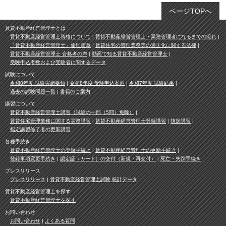
ページTOPへ
賃貸不動産経営管理士とは
賃貸不動産経営管理士資格について
賃貸不動産経営管理士・業務管理者になるまでの流れ
「賃貸不動産経営管理士」倫理憲章
賃貸住宅の管理業務等の適正化に関する法律
賃貸不動産経営管理士 合格者の声
動画で知る賃貸不動産経営管理士
受験申込者数および受験者に関するデータ
試験について
令和8年度 試験実施要領
令和8年度 受験申込案内
令和7年度 試験結果
過去の試験問題一覧
書籍のご案内
講習について
賃貸不動産経営管理士講習（試験の一部（5問）免除）
賃貸住宅管理業務に関する実務講習
賃貸不動産経営管理士登録講習
指定講習
指定講習修了者の更新講習
各種手続き
賃貸不動産経営管理士の登録手続き
賃貸不動産経営管理士の更新手続き
登録事項変更手続き
認定証（カード）の交付（新規・再交付）
死亡・失踪手続き
プレスリリース
プレスリリース
賃貸不動産経営管理士試験 統計データ
賃貸不動産経営管理士を探す
賃貸不動産経営管理士を探す
お問い合わせ
お問い合わせ
よくある質問