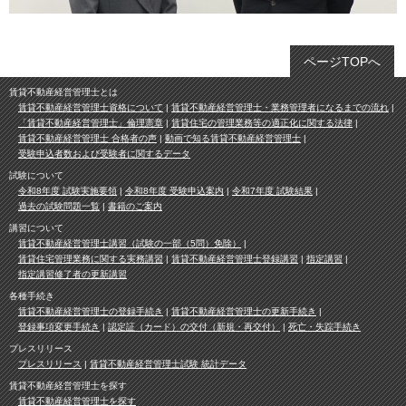
ページTOPへ
賃貸不動産経営管理士とは
賃貸不動産経営管理士資格について
賃貸不動産経営管理士・業務管理者になるまでの流れ
「賃貸不動産経営管理士」倫理憲章
賃貸住宅の管理業務等の適正化に関する法律
賃貸不動産経営管理士 合格者の声
動画で知る賃貸不動産経営管理士
受験申込者数および受験者に関するデータ
試験について
令和8年度 試験実施要領
令和8年度 受験申込案内
令和7年度 試験結果
過去の試験問題一覧
書籍のご案内
講習について
賃貸不動産経営管理士講習（試験の一部（5問）免除）
賃貸住宅管理業務に関する実務講習
賃貸不動産経営管理士登録講習
指定講習
指定講習修了者の更新講習
各種手続き
賃貸不動産経営管理士の登録手続き
賃貸不動産経営管理士の更新手続き
登録事項変更手続き
認定証（カード）の交付（新規・再交付）
死亡・失踪手続き
プレスリリース
プレスリリース
賃貸不動産経営管理士試験 統計データ
賃貸不動産経営管理士を探す
賃貸不動産経営管理士を探す