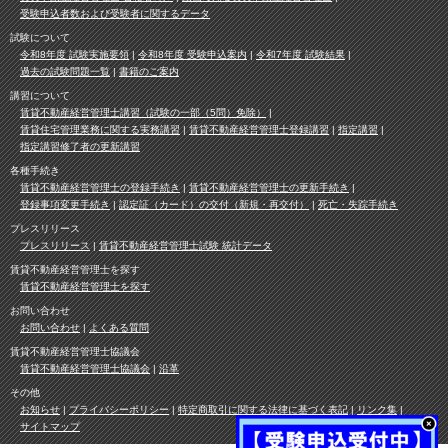
受験申込者数および受験者に関するデータ
試験について
令和8年度 試験実施要領
令和8年度 受験申込案内
令和7年度 試験結果
過去の試験問題一覧
書籍のご案内
講習について
賃貸不動産経営管理士講習（試験の一部（5問）免除）
賃貸住宅管理業務に関する実務講習
賃貸不動産経営管理士登録講習
指定講習
指定講習修了者の更新講習
各種手続き
賃貸不動産経営管理士の登録手続き
賃貸不動産経営管理士の更新手続き
登録事項変更手続き
認定証（カード）の交付（新規・再交付）
死亡・失踪手続き
プレスリリース
プレスリリース
賃貸不動産経営管理士試験 統計データ
賃貸不動産経営管理士を探す
賃貸不動産経営管理士を探す
お問い合わせ
お問い合わせ
よくある質問
賃貸不動産経営管理士協議会
賃貸不動産経営管理士協議会
沿革
その他
お知らせ
プライバシーポリシー
特定商取引に関する法律に基づく表記
リンク集
サイトマップ