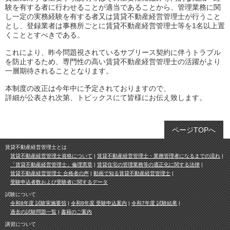
験を有する者に行わせることが適当であることから、管理業務に関
し一定の実務経験を有する者又は賃貸不動産経営管理士が行うこと
とし、登録業者は事務所ごとに賃貸不動産経営管理士等を1名以上置
くこととすべきである。
これにより、昨今問題視されているサブリース契約に伴うトラブル
を防止するため、専門性の高い賃貸不動産経営管理士の活躍がより
一層期待されることとなります。
本制度の改正は今年中に予定されておりますので、
詳細が公表され次第、トピックスにて皆様にお伝え致します。
ページTOPへ
賃貸不動産経営管理士とは
賃貸不動産経営管理士資格について
賃貸不動産経営管理士・業務管理者になるまでの流れ
「賃貸不動産経営管理士」倫理憲章
賃貸住宅の管理業務等の適正化に関する法律
賃貸不動産経営管理士 合格者の声
動画で知る賃貸不動産経営管理士
受験申込者数および受験者に関するデータ
試験について
令和8年度 試験実施要領
令和8年度 受験申込案内
令和7年度 試験結果
過去の試験問題一覧
書籍のご案内
講習について