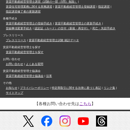
賃貸不動産経営管理士講習（試験の一部（5問）免除）
賃貸住宅管理業務に関する実務講習
賃貸不動産経営管理士登録講習
指定講習
指定講習修了者の更新講習
各種手続き
賃貸不動産経営管理士の登録手続き
賃貸不動産経営管理士の更新手続き
登録事項変更手続き
認定証（カード）の交付（新規・再交付）
死亡・失踪手続き
プレスリリース
プレスリリース
賃貸不動産経営管理士試験 統計データ
賃貸不動産経営管理士を探す
賃貸不動産経営管理士を探す
お問い合わせ
お問い合わせ
よくある質問
賃貸不動産経営管理士協議会
賃貸不動産経営管理士協議会
沿革
その他
お知らせ
プライバシーポリシー
特定商取引に関する法律に基づく表記
リンク集
サイトマップ
【各種お問い合わせ先は
こちら
】