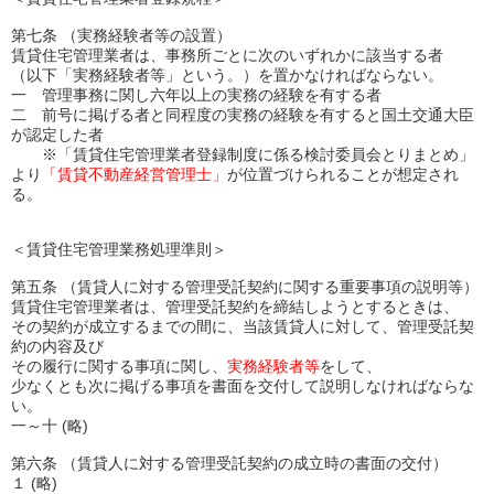
第七条 （実務経験者等の設置）
賃貸住宅管理業者は、事務所ごとに次のいずれかに該当する者
（以下「実務経験者等」という。）を置かなければならない。
一 管理事務に関し六年以上の実務の経験を有する者
二 前号に掲げる者と同程度の実務の経験を有すると国土交通大臣
が認定した者
※「賃貸住宅管理業者登録制度に係る検討委員会とりまとめ」
より
「賃貸不動産経営管理士」
が位置づけられることが想定され
る。
＜賃貸住宅管理業務処理準則＞
第五条 （賃貸人に対する管理受託契約に関する重要事項の説明等）
賃貸住宅管理業者は、管理受託契約を締結しようとするときは、
その契約が成立するまでの間に、当該賃貸人に対して、管理受託契
約の内容及び
その履行に関する事項に関し、
実務経験者等
をして、
少なくとも次に掲げる事項を書面を交付して説明しなければならな
い。
一～十 (略)
第六条 （賃貸人に対する管理受託契約の成立時の書面の交付）
１ (略)