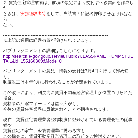
２ 賃貸住宅管理業者は、前項の規定により交付すべき書面を作成し
た
ときは、
実務経験者等
をして、当該書面に記名押印させなければな
ら
ない。
--------------------------------------------------------------------
※上記の適用は経過措置が設けられています。
パブリックコメントの詳細はこちらになります。
http://search.e-gov.go.jp/servlet/Public?CLASSNAME=PCMMSTDE
TAIL&id=155160309&Mode=0
パブリックコメントの意見・情報の受付は7月4日を持って締め切
り、
制度改正は本年9月に行われることが予定されています。
この改正により、制度内に賃貸不動産経営管理士が位置づけられた
場合、
資格者の活躍フィールドは益々広がり、
今後の賃貸住宅業界に貢献されることが期待されます。
現在、賃貸住宅管理業者登録制度に登録されている管理会社の従事
者や
賃貸住宅の家主、今後管理業に携わる方も
この機会に、賃貸不動産経営管理士の取得をご検討ください。