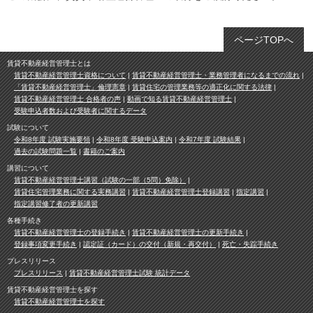
ページTOPへ
賃貸不動産経営管理士とは
賃貸不動産経営管理士資格について
賃貸不動産経営管理士・業務管理者になるまでの流れ
「賃貸不動産経営管理士」倫理憲章
賃貸住宅の管理業務等の適正化に関する法律
賃貸不動産経営管理士 合格者の声
動画で知る賃貸不動産経営管理士
受験申込者数および受験者に関するデータ
試験について
令和8年度 試験実施要領
令和8年度 受験申込案内
令和7年度 試験結果
過去の試験問題一覧
書籍のご案内
講習について
賃貸不動産経営管理士講習（試験の一部（5問）免除）
賃貸住宅管理業務に関する実務講習
賃貸不動産経営管理士登録講習
指定講習
指定講習修了者の更新講習
各種手続き
賃貸不動産経営管理士の登録手続き
賃貸不動産経営管理士の更新手続き
登録事項変更手続き
認定証（カード）の交付（新規・再交付）
死亡・失踪手続き
プレスリリース
プレスリリース
賃貸不動産経営管理士試験 統計データ
賃貸不動産経営管理士を探す
賃貸不動産経営管理士を探す