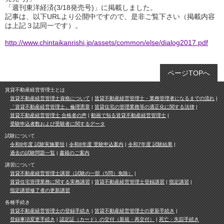
「週刊東洋経済(3/18発売号)」に掲載しました。
記事は、以下URLより公開中ですので、是非ご覧下さい（掲載内容
は上記３誌同一です）。
http://www.chintaikanrishi.jp/assets/common/else/dialog2017.pdf
ページTOPへ
賃貸不動産経営管理士とは
賃貸不動産経営管理士資格について
賃貸不動産経営管理士・業務管理者になるまでの流れ
「賃貸不動産経営管理士」倫理憲章
賃貸住宅の管理業務等の適正化に関する法律
賃貸不動産経営管理士 合格者の声
動画で知る賃貸不動産経営管理士
受験申込者数および受験者に関するデータ
試験について
令和8年度 試験実施要領
令和8年度 受験申込案内
令和7年度 試験結果
過去の試験問題一覧
書籍のご案内
講習について
賃貸不動産経営管理士講習（試験の一部（5問）免除）
賃貸住宅管理業務に関する実務講習
賃貸不動産経営管理士登録講習
指定講習
指定講習修了者の更新講習
各種手続き
賃貸不動産経営管理士の登録手続き
賃貸不動産経営管理士の更新手続き
登録事項変更手続き
認定証（カード）の交付（新規・再交付）
死亡・失踪手続き