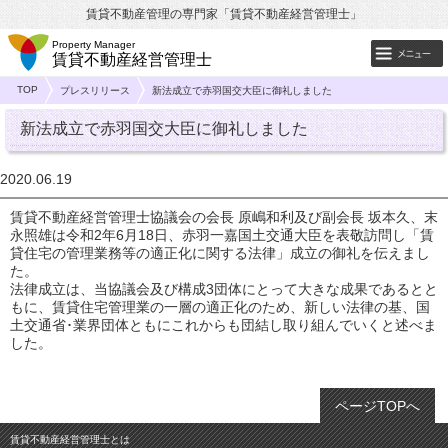
賃貸不動産管理の専門家「賃貸不動産経営管理士」
Property Manager
賃貸不動産経営管理士
TOP
プレスリリース
新法成立で赤羽国交大臣に御礼しました
新法成立で赤羽国交大臣に御礼しました
2020.06.19
賃貸不動産経営管理士協議会の会長 原嶋和利及び副会長 坂本久、末
永照雄は令和2年6月18日、赤羽一嘉国土交通大臣を表敬訪問し「賃
貸住宅の管理業務等の適正化に関する法律」成立の御礼を伝えまし
た。
法律成立は、当協議会及び構成3団体にとって大きな成果であるとと
もに、賃貸住宅管理業の一層の適正化のため、新しい法律の基、国
土交通省･業界団体ともにこれからも団結し取り組んでいくと述べま
した。
ページTOPへ
賃貸不動産経営管理士とは