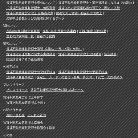
賃貸不動産経営管理士資格について
賃貸不動産経営管理士・業務管理者になるまでの流れ
「賃貸不動産経営管理士」倫理憲章
賃貸住宅の管理業務等の適正化に関する法律
賃貸不動産経営管理士 合格者の声
動画で知る賃貸不動産経営管理士
受験申込者数および受験者に関するデータ
試験について
令和8年度 試験実施要領
令和8年度 受験申込案内
令和7年度 試験結果
過去の試験問題一覧
書籍のご案内
講習について
賃貸不動産経営管理士講習（試験の一部（5問）免除）
賃貸住宅管理業務に関する実務講習
賃貸不動産経営管理士登録講習
指定講習
指定講習修了者の更新講習
各種手続き
賃貸不動産経営管理士の登録手続き
賃貸不動産経営管理士の更新手続き
登録事項変更手続き
認定証（カード）の交付（新規・再交付）
死亡・失踪手続き
プレスリリース
プレスリリース
賃貸不動産経営管理士試験 統計データ
賃貸不動産経営管理士を探す
賃貸不動産経営管理士を探す
お問い合わせ
お問い合わせ
よくある質問
賃貸不動産経営管理士協議会
賃貸不動産経営管理士協議会
沿革
その他