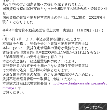
凡そ97%の方が国家資格への移行を完了されました。
国家資格後初の試験実施となった令和3年度の試験合格・登録者と併
せ、
国家資格の賃貸不動産経営管理士の合計は、73,130名（2022年6月
現在）となりました。
令和4年度賃貸不動産経営管理士試験（実施日：11月20日（日））
は、
8月15日（月）より、申込み受付を開始いたします。
本試験を合格し、登録を受けた賃貸不動産経営管理士は、
本法において、賃貸住宅管理業の登録が義務付けられた
賃貸住宅管理業者(管理戸数200戸以上)が置かなければならない
「業務管理者」の要件を満たす存在です。
本法の完全施行（経過措置期間の終了）により、
業務管理者の設置要件を満たさない賃貸住宅管理業者は、
その時点で処分・罰則等の対象となります。
適法な業務管理者の配置、適切な法的知識習得のためにも、
賃貸不動産経営管理士の取得をご検討ください。
本試験の詳細は試験実施要領（
http://www.chintaikanrishi.jp/exam/su
mmary/
）を
ご覧ください。
ページTOPへ