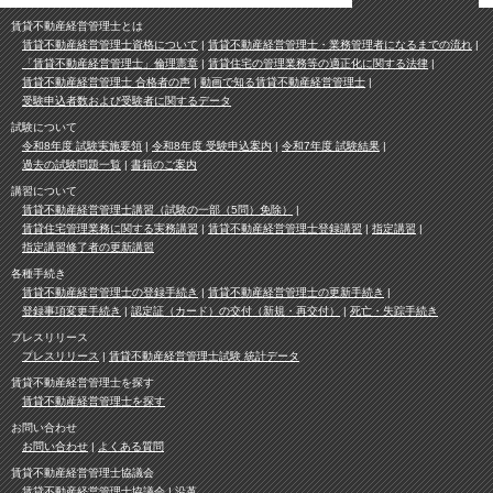
賃貸不動産経営管理士とは
賃貸不動産経営管理士資格について
賃貸不動産経営管理士・業務管理者になるまでの流れ
「賃貸不動産経営管理士」倫理憲章
賃貸住宅の管理業務等の適正化に関する法律
賃貸不動産経営管理士 合格者の声
動画で知る賃貸不動産経営管理士
受験申込者数および受験者に関するデータ
試験について
令和8年度 試験実施要領
令和8年度 受験申込案内
令和7年度 試験結果
過去の試験問題一覧
書籍のご案内
講習について
賃貸不動産経営管理士講習（試験の一部（5問）免除）
賃貸住宅管理業務に関する実務講習
賃貸不動産経営管理士登録講習
指定講習
指定講習修了者の更新講習
各種手続き
賃貸不動産経営管理士の登録手続き
賃貸不動産経営管理士の更新手続き
登録事項変更手続き
認定証（カード）の交付（新規・再交付）
死亡・失踪手続き
プレスリリース
プレスリリース
賃貸不動産経営管理士試験 統計データ
賃貸不動産経営管理士を探す
賃貸不動産経営管理士を探す
お問い合わせ
お問い合わせ
よくある質問
賃貸不動産経営管理士協議会
賃貸不動産経営管理士協議会
沿革