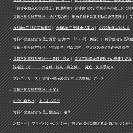
賃貸不動産経営管理士資格について
賃貸不動産経営管理士・業務管理者
「賃貸不動産経営管理士」倫理憲章
賃貸住宅の管理業務等の適正化に関
賃貸不動産経営管理士 合格者の声
動画で知る賃貸不動産経営管理士
令和8年度 試験実施要領
令和8年度 受験申込案内
令和7年度 試験結果
賃貸不動産経営管理士講習（試験の一部（5問）免除）
賃貸住宅管理業
賃貸不動産経営管理士登録講習
指定講習
指定講習修了者の更新講習
賃貸不動産経営管理士の登録手続き
賃貸不動産経営管理士の更新手続き
認定証（カード）の交付（新規・再交付）
死亡・失踪手続き
プレスリリース
賃貸不動産経営管理士試験 統計データ
賃貸不動産経営管理士を探す
お問い合わせ
よくある質問
賃貸不動産経営管理士協議会
沿革
お知らせ
プライバシーポリシー
特定商取引に関する法律に基づく表記