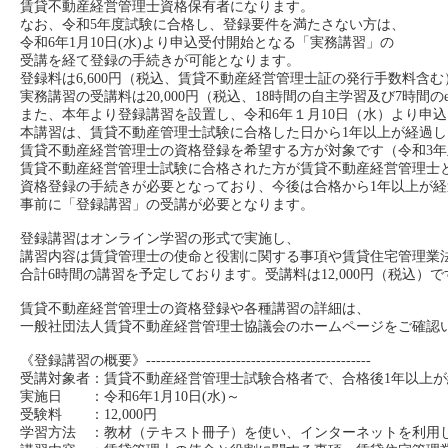
賃貸不動産経営管理士資格保有者になります。
なお、令和5年度試験に合格し、登録要件を満たさない方は、
令和6年1月10日(水)より申込受付開始となる「実務講習」の
受講を経て登録の手続きが可能となります。
登録料は6,600円（税込、賃貸不動産経営管理士証の発行手数料含む
実務講習の受講料は20,000円（税込、18時間の自主学習及び7時間
また、本年より登録講習を設置し、令和6年１月10日（水）より申
本講習は、賃貸不動産管理士試験に合格した日から1年以上が経過し
賃貸不動産経営管理士の資格登録を希望する方が対象です（令和3年
賃貸不動産経営管理士試験に合格された方が賃貸不動産経営管理士
資格登録の手続きが必要となっており、今後は合格から1年以上が経
事前に「登録講習」の受講が必要となります。
登録講習はオンライン学習の形式で実施し、
講習内容は賃貸管理士の使命と役割に関する事項や賃貸住宅管理業
合計6時間の講習を予定しております。受講料は12,000円（税込）で
賃貸不動産経営管理士の資格登録や各種講習の詳細は、
一般社団法人賃貸不動産経営管理士協議会のホームページをご確認
《登録講習の概要》---------------------------------------------
受講対象者：賃貸不動産経営管理士試験合格者で、合格後1年以上
実施日 ：令和6年1月10日(水)～
受験料 ：12,000円
学習方法 ：教材（テキスト冊子）を使い、インターネットを利用し