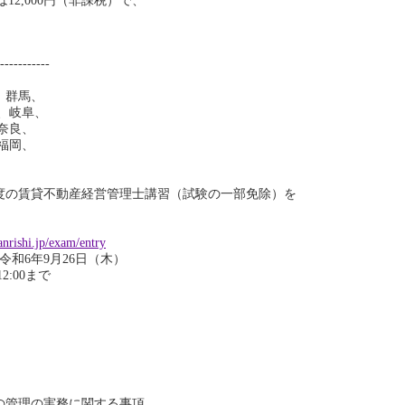
12,000円（非課税）で、
---------
、群馬、
岐阜、
良、
岡、
和6年度の賃貸不動産経営管理士講習（試験の一部免除）を
anrishi.jp/exam/entry
和6年9月26日（木）
00まで
の管理の実務に関する事項