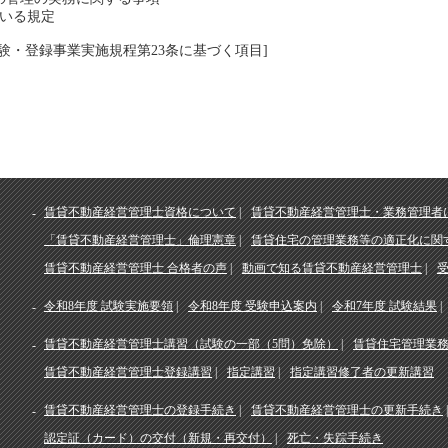
ている規定
験・登録事業実施規程第23条に基づく項目]
賃貸不動産経営管理士資格について
賃貸不動産経営管理士・業務管理者
「賃貸不動産経営管理士」倫理憲章
賃貸住宅の管理業務等の適正化に関
賃貸不動産経営管理士 合格者の声
動画で知る賃貸不動産経営管理士
令和8年度 試験実施要領
令和8年度 受験申込案内
令和7年度 試験結果
賃貸不動産経営管理士講習（試験の一部（5問）免除）
賃貸住宅管理業
賃貸不動産経営管理士登録講習
指定講習
指定講習修了者の更新講習
賃貸不動産経営管理士の登録手続き
賃貸不動産経営管理士の更新手続き
認定証（カード）の交付（新規・再交付）
死亡・失踪手続き