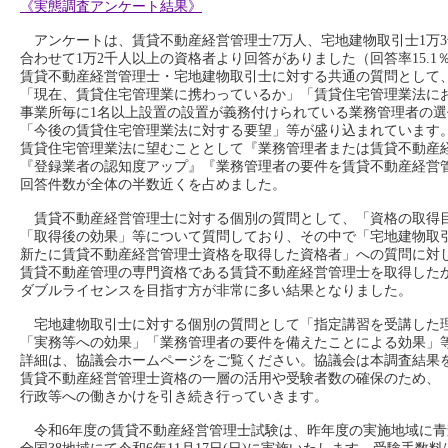
《実態調査アンケート結果》
アンケートは、賃貸不動産経営管理士7万人、宅地建物取引士1万
合わせて1万2千人以上の資格者より回答がありました（回答率15.1
賃貸不動産経営管理士・宅地建物取引士に対する共通の質問として
「現在、賃貸住宅管理業に携わっているか」「賃貸住宅管理業法に
事業所毎に1名以上設置の設置が義務付けられている業務管理者の選
「今後の賃貸住宅管理業法に対する要望」等が盛り込まれています
賃貸住宅管理業法に望むこととして『業務管理者または賃貸不動産
『登録業者の認知度アップ』『業務管理者の要件を賃貸不動産経営
回答件数が全体の半数近くを占めました。
賃貸不動産経営管理士に対する個別の質問として、「資格の取得
「取得後の効果」等について質問しており、その中で「宅地建物取
新たに賃貸不動産経営管理士資格を取得した資格者」への質問に対
賃貸不動産管理の専門資格である賃貸不動産経営管理士を取得したかっ
ダブルライセンスを目指す方が非常に多い結果となりました。
宅地建物取引士に対する個別の質問として「指定講習を受講した
「実務等への効果」「業務管理者の要件を備えたことによる効果」
詳細は、協議会ホームページをご覧ください。協議会は本調査結果
賃貸不動産経営管理士資格の一層の活用や受験者数の確保のため、
行政等への働きかけを引き続き行っていきます。
令和6年度の賃貸不動産経営管理士試験は、昨年度の実施地域に青