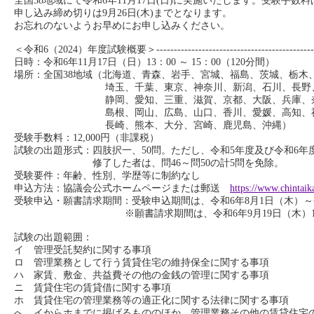
全国38地域にて令和6年11月17日(日)に実施いたします。受験手数料は
申し込み締め切りは9月26日(木)までとなります。
お忘れのないようお早めにお申し込みください。
＜令和6（2024）年度試験概要＞-----------------------------------------------
日時：令和6年11月17日（日）13：00 ～ 15：00（120分間）
場所：全国38地域（北海道、青森、岩手、宮城、福島、茨城、栃木
埼玉、千葉、東京、神奈川、新潟、石川、長野、
静岡、愛知、三重、滋賀、京都、大阪、兵庫、奈
島根、岡山、広島、山口、香川、愛媛、高知、福
長崎、熊本、大分、宮崎、鹿児島、沖縄）
受験手数料：12,000円（非課税）
試験の出題形式：四肢択一、50問。ただし、令和5年度及び令
修了した者は、問46～問50の計5問を免除。
受験要件：年齢、性別、学歴等に制約なし
申込方法：協議会公式ホームページまたは郵送
https://www.chintaik
受験申込・願書請求期間：受験申込期間は、令和6年8月1日（木）～令
※願書請求期間は、令和6年9月19日（木）12:
試験の出題範囲：
イ 管理受託契約に関する事項
ロ 管理業務として行う賃貸住宅の維持保全に関する事項
ハ 家賃、敷金、共益費その他の金銭の管理に関する事項
ニ 賃貸住宅の賃貸借に関する事項
ホ 賃貸住宅の管理業務等の適正化に関する法律に関する事項
へ イからホまでに掲げるもののほか、管理業務その他の賃貸住宅