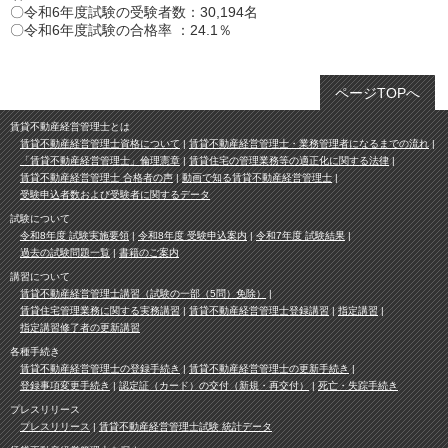
〇令和6年度試験の受験者数：30,194名
〇令和6年度試験の合格率 ：24.1％
ページTOPへ
賃貸不動産経営管理士とは
賃貸不動産経営管理士資格について
賃貸不動産経営管理士・業務管理者になるまでの流れ
「賃貸不動産経営管理士」倫理憲章
賃貸住宅の管理業務等の適正化に関する法律
賃貸不動産経営管理士 合格者の声
動画で知る賃貸不動産経営管理士
受験申込者数および受験者に関するデータ
試験について
令和8年度 試験実施要領
令和8年度 受験申込案内
令和7年度 試験結果
過去の試験問題一覧
書籍のご案内
講習について
賃貸不動産経営管理士講習（試験の一部（5問）免除）
賃貸住宅管理業務に関する実務講習
賃貸不動産経営管理士登録講習
指定講習
指定講習修了者の更新講習
各種手続き
賃貸不動産経営管理士の登録手続き
賃貸不動産経営管理士の更新手続き
登録事項変更手続き
認定証（カード）の交付（新規・再交付）
死亡・失踪手続き
プレスリリース
プレスリリース
賃貸不動産経営管理士試験 統計データ