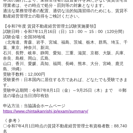
本法の施行により、業務管理者の設置要件を満たさない賃貸住宅管
理業者は、その時点で処分・罰則等の対象となります。
適法な業務管理者の配置、適切な法的知識習得のためにも、賃貸不
動産経営管理士の取得をご検討ください。
【令和7年度 賃貸不動産経営管理士試験実施要領】
試験日時：令和7年11月16日（日）13：00 ～ 15：00（120分間）
試験会場：全国38地域
（北海道、青森、岩手、宮城、福島、茨城、栃木、群馬、埼玉、千
葉、東京、神奈川、新潟、
石川、長野、岐阜、静岡、愛知、三重、滋賀、京都、大阪、兵庫、
奈良、島根、岡山、広島、
山口、香川、愛媛、高知、福岡、長崎、熊本、大分、宮崎、鹿児
島、沖縄）
受験手数料：12,000円
受験要件：日本国内に居住する方であれば、どなたでも受験できま
す。
受験申込期間：令和7年8月1日（金）～9月25日（木）まで ※郵
送の場合は当日消印有効
申込方法：当協議会ホームページ
https://www.chintaikanrishi.jp/exam/summary/
《 参考 》
〇令和7年4月1日時点の賃貸不動産経営管理士有資格者数：88,740
名