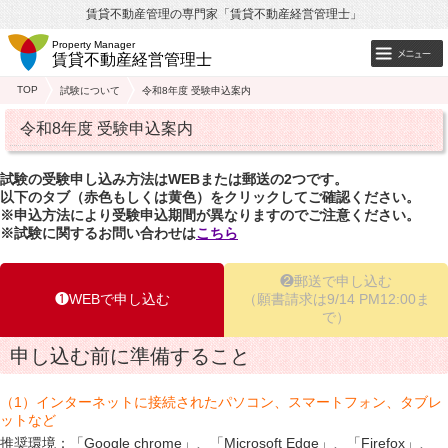
賃貸不動産管理の専門家「賃貸不動産経営管理士」
Property Manager
賃貸不動産経営管理士
TOP
試験について
令和8年度 受験申込案内
令和8年度 受験申込案内
試験の受験申し込み方法はWEBまたは郵送の2つです。
以下のタブ（赤色もしくは黄色）をクリックしてご確認ください。
※申込方法により受験申込期間が異なりますのでご注意ください。
※試験に関するお問い合わせは
こちら
❷郵送で申し込む
❶WEBで申し込む
（願書請求は9/14 PM12:00ま
で）
申し込む前に準備すること
（1）インターネットに接続されたパソコン、スマートフォン、タブレ
ットなど​
推奨環境：「Google chrome」、「Microsoft Edge」、「Firefox」、