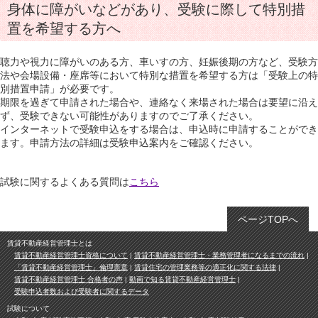
身体に障がいなどがあり、受験に際して特別措
置を希望する方へ
聴力や視力に障がいのある方、車いすの方、妊娠後期の方など、受験方
法や会場設備・座席等において特別な措置を希望する方は「受験上の特
別措置申請」が必要です。
期限を過ぎて申請された場合や、連絡なく来場された場合は要望に沿え
ず、受験できない可能性がありますのでご了承ください。
インターネットで受験申込をする場合は、申込時に申請することができ
ます。申請方法の詳細は受験申込案内をご確認ください。
試験に関するよくある質問は
こちら
ページTOPへ
賃貸不動産経営管理士とは
賃貸不動産経営管理士資格について
賃貸不動産経営管理士・業務管理者になるまでの流れ
「賃貸不動産経営管理士」倫理憲章
賃貸住宅の管理業務等の適正化に関する法律
賃貸不動産経営管理士 合格者の声
動画で知る賃貸不動産経営管理士
受験申込者数および受験者に関するデータ
試験について