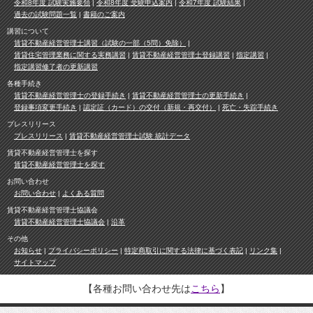
令和8年度 試験実施要領
令和8年度 受験申込案内
令和7年度 試験結果
過去の試験問題一覧
書籍のご案内
講習について
賃貸不動産経営管理士講習（試験の一部（5問）免除）
賃貸住宅管理業務に関する実務講習
賃貸不動産経営管理士登録講習
指定講習
指定講習修了者の更新講習
各種手続き
賃貸不動産経営管理士の登録手続き
賃貸不動産経営管理士の更新手続き
登録事項変更手続き
認定証（カード）の交付（新規・再交付）
死亡・失踪手続き
プレスリリース
プレスリリース
賃貸不動産経営管理士試験 統計データ
賃貸不動産経営管理士を探す
賃貸不動産経営管理士を探す
お問い合わせ
お問い合わせ
よくある質問
賃貸不動産経営管理士協議会
賃貸不動産経営管理士協議会
沿革
その他
お知らせ
プライバシーポリシー
特定商取引に関する法律に基づく表記
リンク集
サイトマップ
【各種お問い合わせ先は
こちら
】