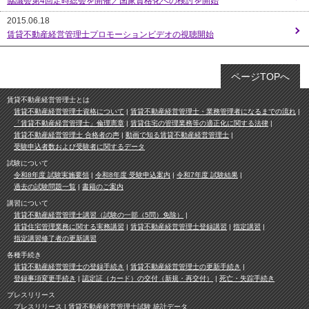
協議会第4回定時総会を開催／国家資格化への検討を開始
2015.06.18
賃貸不動産経営管理士プロモーションビデオの視聴開始
ページTOPへ
賃貸不動産経営管理士とは
賃貸不動産経営管理士資格について
賃貸不動産経営管理士・業務管理者になるまでの流れ
「賃貸不動産経営管理士」倫理憲章
賃貸住宅の管理業務等の適正化に関する法律
賃貸不動産経営管理士 合格者の声
動画で知る賃貸不動産経営管理士
受験申込者数および受験者に関するデータ
試験について
令和8年度 試験実施要領
令和8年度 受験申込案内
令和7年度 試験結果
過去の試験問題一覧
書籍のご案内
講習について
賃貸不動産経営管理士講習（試験の一部（5問）免除）
賃貸住宅管理業務に関する実務講習
賃貸不動産経営管理士登録講習
指定講習
指定講習修了者の更新講習
各種手続き
賃貸不動産経営管理士の登録手続き
賃貸不動産経営管理士の更新手続き
登録事項変更手続き
認定証（カード）の交付（新規・再交付）
死亡・失踪手続き
プレスリリース
プレスリリース
賃貸不動産経営管理士試験 統計データ