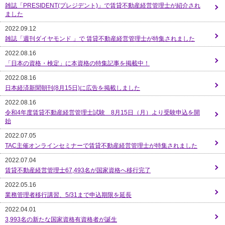
雑誌「PRESIDENT(プレジデント)」で賃貸不動産経営管理士が紹介され
ました
2022.09.12
雑誌「週刊ダイヤモンド 」で 賃貸不動産経営管理士が特集されました
2022.08.16
「日本の資格・検定」に本資格の特集記事を掲載中！
2022.08.16
日本経済新聞朝刊(8月15日)に広告を掲載しました
2022.08.16
令和4年度賃貸不動産経営管理士試験 8月15日（月）より受験申込を開
始
2022.07.05
TAC主催オンラインセミナーで賃貸不動産経営管理士が特集されました
2022.07.04
賃貸不動産経営管理士67,493名が国家資格へ移行完了
2022.05.16
業務管理者移行講習、5/31まで申込期限を延長
2022.04.01
3,993名の新たな国家資格有資格者が誕生